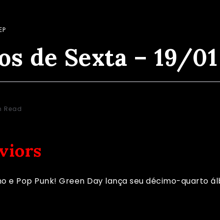
Sexta – 19/01
EP
s de Sexta – 19/01
n Read
viors
mo e Pop Punk! Green Day lança seu décimo-quarto álb