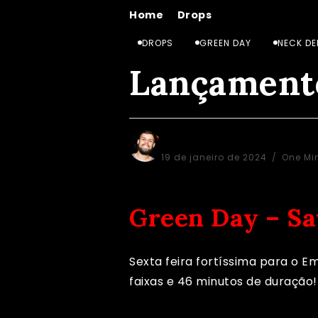
Home
Drops
Lançamentos de 
/
/
DROPS
GREEN DAY
NECK DE
Lançamento
Dico Didiraja
19 de janeiro de 2024
One Mi
Green Day – Sa
Sexta feira fortíssima para o E
faixas e 46 minutos de duração!