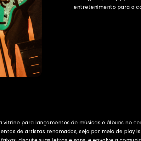
entretenimento para a 
 vitrine para lançamentos de músicas e álbuns no cen
tos de artistas renomados, seja por meio de playlists
s faixas, discute suas letras e sons, e envolve a com