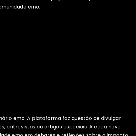
comunidade emo.
ário emo. A plataforma faz questão de divulgar
, entrevistas ou artigos especiais. A cada novo
unidade emo em debates e reflexões sobre o impacto