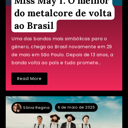
Miss May I: O melhor
do metalcore de volta
ao Brasil
Uma das bandas mais simbólicas para o
gênero, chega ao Brasil novamente em 29
de maio em São Paulo. Depois de 13 anos, a
banda volta ao país e tudo promete...
Read More
6 de maio de 2025
Sônia Regina