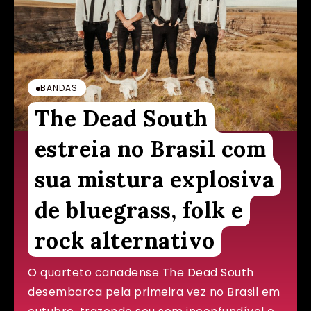
BANDAS
The Dead South
estreia no Brasil com
sua mistura explosiva
de bluegrass, folk e
rock alternativo
O quarteto canadense The Dead South
desembarca pela primeira vez no Brasil em