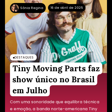
16 de abril de 2025
Sônia Regina
DESTAQUES
Tiny Moving Parts faz
show único no Brasil
em Julho
Com uma sonoridade que equilibra técnica
e emoção, a banda norte-americana Tiny