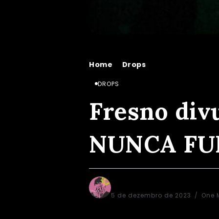
Home
Drops
Fresno divulga c
/
/
DROPS
Fresno div
NUNCA FUI
Alex Aguiar
5 de dezembro de 2023
One 