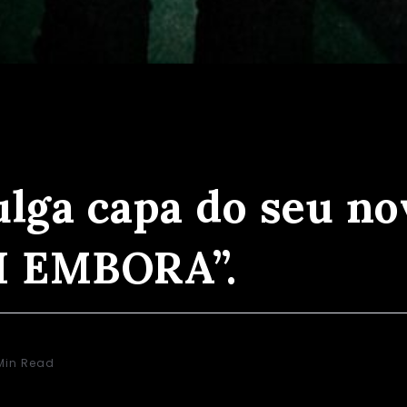
apa do seu novo CD, “EU NUNCA FUI EMBORA”.
ulga capa do seu no
 EMBORA”.
Min Read