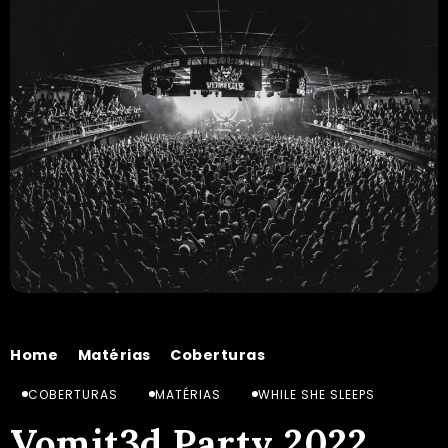
Home
Matérias
Coberturas
Vomit3d Party 2022
/
/
/
COBERTURAS
MATÉRIAS
WHILE SHE SLEEPS
Vomit3d Party 2022