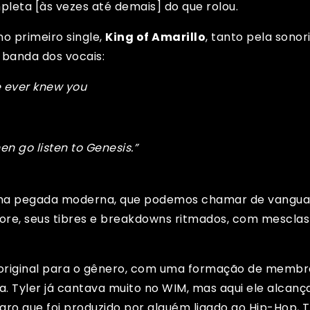
pleta [às vezes até demais] do que rolou.
o primeiro single,
King of Amarillo
, tanto pela sonor
x-banda dos vocais:
e ever knew you
hen go listen to Genesis.”
ma pegada moderna, que podemos chamar de vanguard
re, seus tibres e breakdowns ritmados, com mesclas 
o original para o gênero, com uma formação de mem
. Tyler já cantava muito no WIM, mas aqui ele alcança
laro que foi produzido por alguém ligado ao Hip-Hop, 