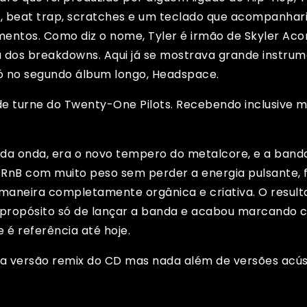
 beat trap, scratches e um teclado que acompanharia
entos. Como diz o nome, Tyler é irmão de Skyler Aco
 dos breakdowns. Aqui já se mostrava grande instrum
só no segundo álbum longo, Headspace.
ta de turne do Twenty-One Pilots. Recebendo inclusiv
a da onda, era o novo tempero do metalcore, e a band
e RnB com muito peso sem perder a energia pulsante, 
 maneira completamente orgânica e criativa. O resulta
o propósito só de lançar a banda e acabou marcando
é referência até hoje.
a versão remix do CD mas nada além de versões acús