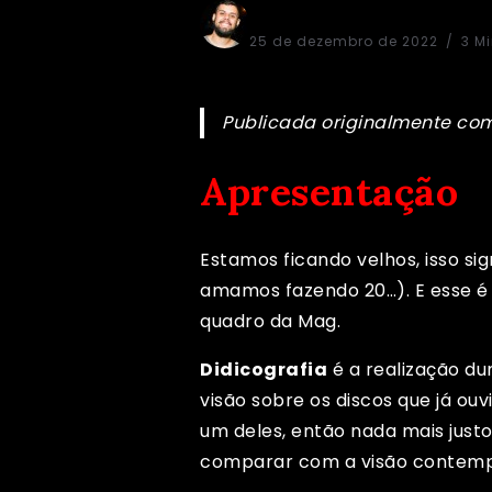
Dico Didiraja
25 de dezembro de 2022
3 M
Publicada originalmente co
Apresentação
Estamos ficando velhos, isso s
amamos fazendo 20…). E esse é
quadro da Mag.
Didicografia
é a realização d
visão sobre os discos que já ou
um deles, então nada mais justo
comparar com a visão contem