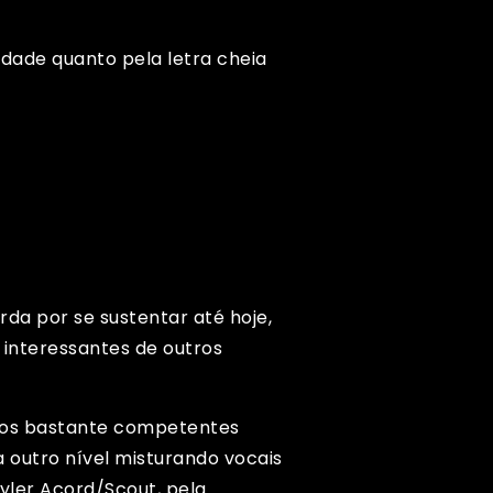
idade quanto pela letra cheia
a por se sustentar até hoje,
interessantes de outros
bros bastante competentes
 outro nível misturando vocais
Tyler Acord/Scout, pela