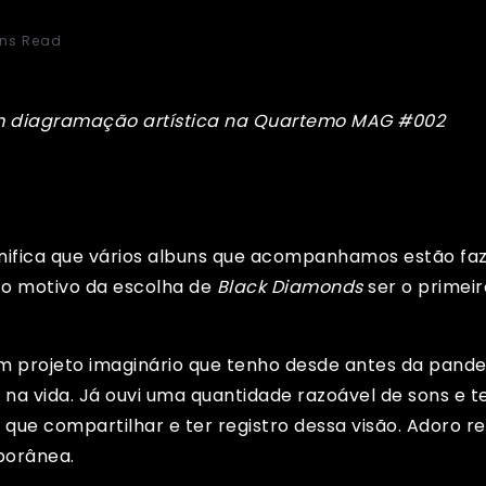
ins Read
m diagramação artística na
Quartemo MAG #002
ignifica que vários albuns que acompanhamos estão fa
 o motivo da escolha de
Black Diamonds
ser o primeir
um projeto imaginário que tenho desde antes da pand
vi na vida. Já ouvi uma quantidade razoável de sons e 
 que compartilhar e ter registro dessa visão. Adoro r
porânea.