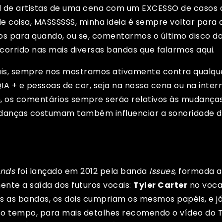
al de artistas de uma cena com um EXCESSO de casos d
e coisa, MASSSSSS, minha ideia é sempre voltar para
os para quando, ou se, comentarmos o último disco 
rrido nas mais diversas bandas que falarmos aqui.
ais, sempre nos mostramos ativamente contra qualque
A + e pessoas de cor, seja na nossa cena ou na intern
os comentários sempre serão relativos às mudanças
udanças costumam também influenciar a sonoridade d
onds
foi lançado em 2012 pela banda
Issues
, formada 
nte a saída dos futuros vocais:
Tyler Carter
no voca
s as bandas, os dois cumpriam os mesmos papéis, e já
to tempo, para mais detalhes recomendo o
vídeo do 