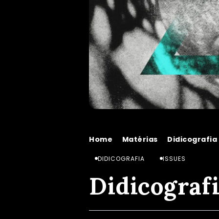
Home
Matérias
Didicografia
/
/
DIDICOGRAFIA
ISSUES
Didicograf