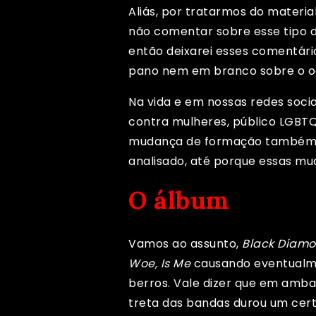
Aliás, por tratarmos do materi
não comentar sobre esse tipo d
então deixarei esses comentári
pano nem em branco sobre o oco
Na vida e em nossas redes soci
contra mulheres, público LGBTQI
mudança de formação também, 
analisado, até porque essas m
O álbum
Vamos ao assunto,
Black Diam
Woe, Is Me
causando eventualme
berros. Vale dizer que em amba
treta das bandas durou um cer