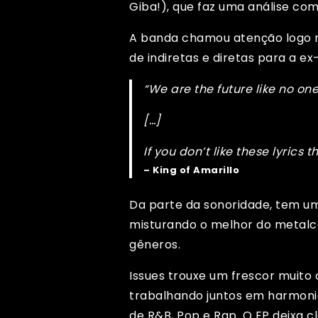
Giba!), que faz uma análise com
A banda chamou atenção logo n
de indiretas e diretas para a e
“We are the future like no on
[…]
If you don’t like these lyrics t
– King of Amarillo
Da parte da sonoridade, tem u
misturando o melhor do metalco
gêneros.
Issues trouxe um frescor muit
trabalhando juntos em harmonia
de R&B, Pop e Rap. O EP deixa c