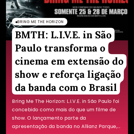
BRING ME THE HORIZON
BMTH: L.I.V.E. in São
Paulo transforma o
cinema em extensão do
show e reforça ligação
da banda com o Brasil
Bring Me The Horizon: L.I.V.E. in São Paulo foi
concebido como mais do que um filme de
show. O lançamento parte da
apresentação da banda no Allianz Parque,...