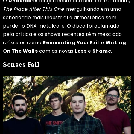
O
Underoath
lançou neste ano seu décimo álbum,
The Place After This One
, mergulhando em uma
sonoridade mais industrial e atmosférica sem
perder o DNA metalcore. O disco foi aclamado
pela crítica e os shows recentes têm mesclado
clássicos como
Reinventing Your Exi
t e
Writing
On The Walls
com as novas
Loss
e
Shame
.
Senses Fail