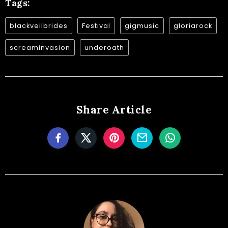
Tags:
blackveilbrides
Festival
gigmusic
gloriarock
screaminvasion
underoath
Share Article