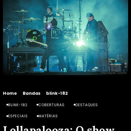
Home
Bandas
blink-182
Lollapalooza: O show do blink-182 no Brasil aconteceu e superou expectativas.
/
/
/
BLINK-182
COBERTURAS
DESTAQUES
ESPECIAIS
MATÉRIAS
Lollapalooza: O show