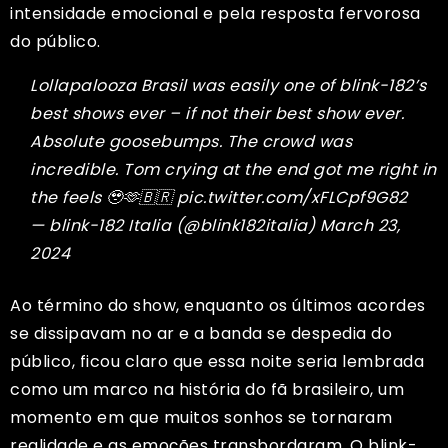
intensidade emocional e pela resposta fervorosa
do público.
Lollapalooza Brasil was easily one of blink-182’s
best shows ever – if not their best show ever.
Absolute goosebumps. The crowd was
incredible. Tom crying at the end got me right in
the feels 🥹🫶🇧🇷
pic.twitter.com/xFLCpf9G82
— blink-182 Italia (@blink182italia)
March 23,
2024
Ao término do show, enquanto os últimos acordes
se dissipavam no ar e a banda se despedia do
público, ficou claro que essa noite seria lembrada
como um marco na história do fã brasileiro, um
momento em que muitos sonhos se tornaram
realidade e as emoções transbordaram. O blink-