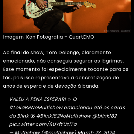
Imagem: Kon Fotografia – QuartEMO
Ao final do show, Tom Delonge, claramente
emocionado, não conseguiu segurar as lágrimas.
Esse momento foi especialmente tocante para os
fãs, pois isso representava a concretização de
anos de espera e de devoção à banda.
VALEU A PENA ESPERAR! ✨ O
#LollaBRNoMultishow
emocionou até os caras
do Blink 🥹
#Blink182NoMultishow
@blink182
pic.twitter.com/8UYfYUz1Ta
— Multishow (@multishow)
March 23, 2024