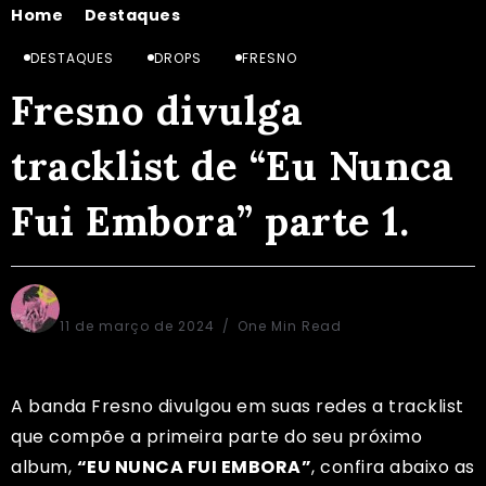
Home
Destaques
Fresno divulga tracklist de “Eu Nunca Fui Embora” parte 1.
/
/
DESTAQUES
DROPS
FRESNO
Fresno divulga
tracklist de “Eu Nunca
Fui Embora” parte 1.
Alex Aguiar
11 de março de 2024
One Min Read
A banda Fresno divulgou em suas redes a tracklist
que compõe a primeira parte do seu próximo
album,
“EU NUNCA FUI EMBORA”
, confira abaixo as