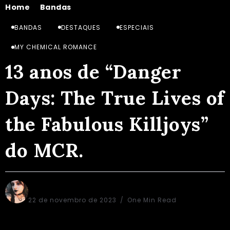
Home
Bandas
13 anos de “Danger Days: The True Lives of the Fabulous Killjoys” do MCR.
/
/
BANDAS
DESTAQUES
ESPECIAIS
MY CHEMICAL ROMANCE
13 anos de “Danger
Days: The True Lives of
the Fabulous Killjoys”
do MCR.
Júlia Miti
22 de novembro de 2023
One Min Read