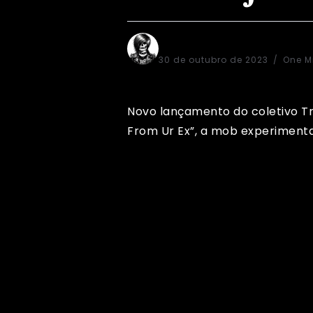
QuartEMO!
30 de outubro de 2023
One M
Novo lançamento do coletivo T
From Ur Ex”, a mob experimenta