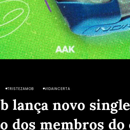
mob lança novo single de projeto em conjunto dos memb
TRISTEZAMOB
VIDAINCERTA
b lança novo single
o dos membros do 