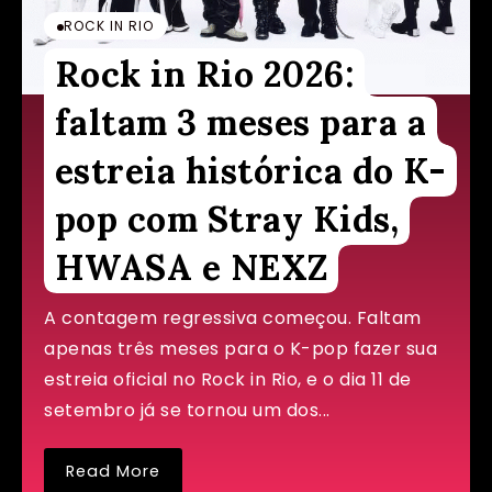
ROCK IN RIO
Rock in Rio 2026:
faltam 3 meses para a
estreia histórica do K-
pop com Stray Kids,
HWASA e NEXZ
A contagem regressiva começou. Faltam
apenas três meses para o K-pop fazer sua
estreia oficial no Rock in Rio, e o dia 11 de
setembro já se tornou um dos...
Read More