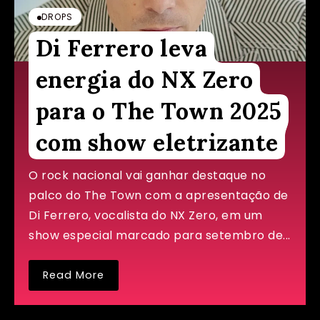
DROPS
Di Ferrero leva
energia do NX Zero
para o The Town 2025
com show eletrizante
O rock nacional vai ganhar destaque no
palco do The Town com a apresentação de
Di Ferrero, vocalista do NX Zero, em um
show especial marcado para setembro de...
Read More