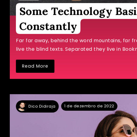
Some Technology Basi
Constantly
Far far away, behind the word mountains, far f
live the blind texts. Separated they live in Book
Read More
1 de dezembro de 2022
Dico Didiraja