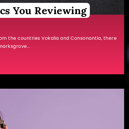
cs You Reviewing
rom the countries Vokalia and Consonantia, there
marksgrove...