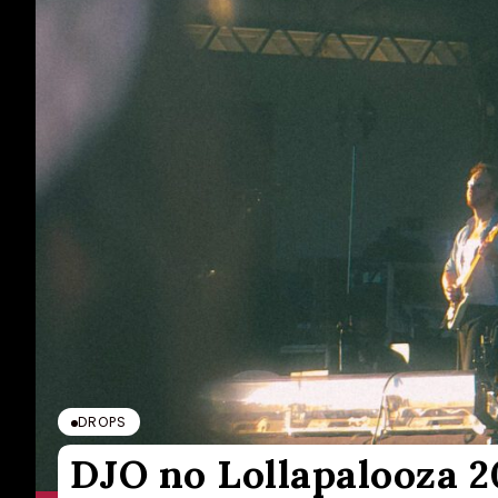
DROPS
DJO no Lollapalooza 2