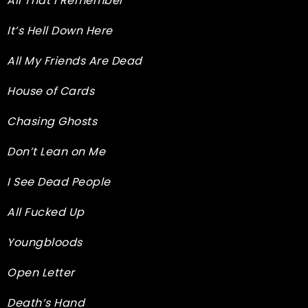
All That I Remember
It’s Hell Down Here
All My Friends Are Dead
House of Cards
Chasing Ghosts
Don’t Lean on Me
I See Dead People
All Fucked Up
Youngbloods
Open Letter
Death’s Hand