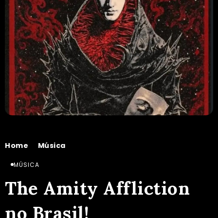
Home
Música
The Amity Affliction no Brasil!
/
/
MÚSICA
The Amity Affliction
no Brasil!