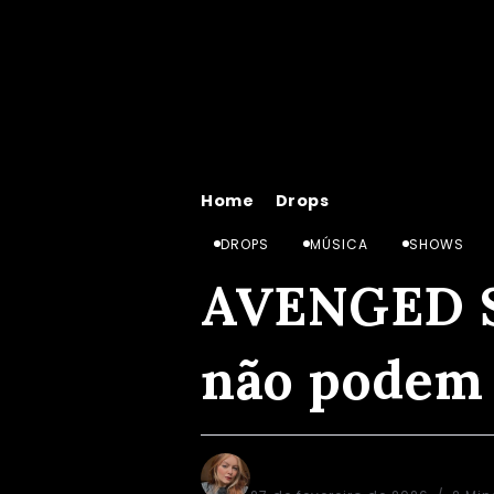
Home
Drops
AVENGED SEVENFO
/
/
DROPS
MÚSICA
SHOWS
AVENGED S
não podem 
Letícia Dealis