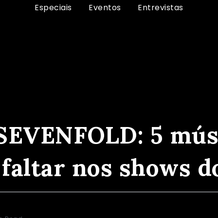
Especiais
Eventos
Entrevistas
LD: 5 músicas que não podem faltar nos shows do Brasil
EVENFOLD: 5 músi
faltar nos shows do