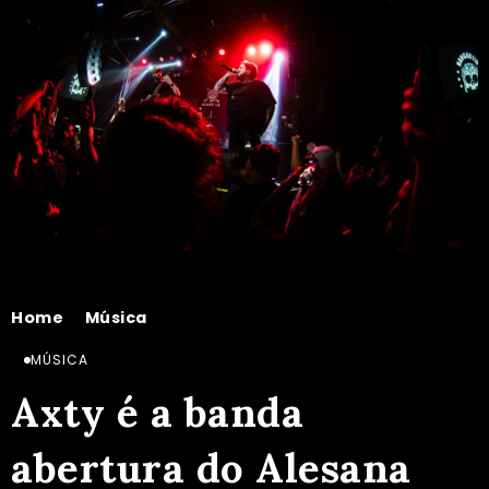
Home
Música
Axty é a banda abertura do Alesana em São Paulo
/
/
MÚSICA
Axty é a banda
abertura do Alesana