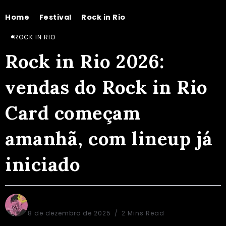
Home
Festival
Rock in Rio
Rock in Rio 2026: vendas do Rock in Rio Card começam amanhã, com lineup já iniciado
/
/
/
ROCK IN RIO
Rock in Rio 2026:
vendas do Rock in Rio
Card começam
amanhã, com lineup já
iniciado
Alex Aguiar
8 de dezembro de 2025
2 Mins Read