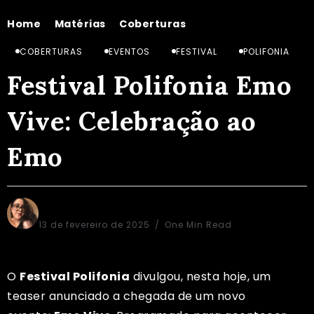
Home
Matérias
Coberturas
Festival Polifonia Emo Vive: Celebração ao Emo
/
/
/
COBERTURAS
EVENTOS
FESTIVAL
POLIFONIA
Festival Polifonia Emo
Vive: Celebração ao
Emo
Sônia Regina
13 de fevereiro de 2025
One Min Read
O
Festival Polifonia
divulgou, nesta hoje, um
teaser anunciado a chegada de um novo